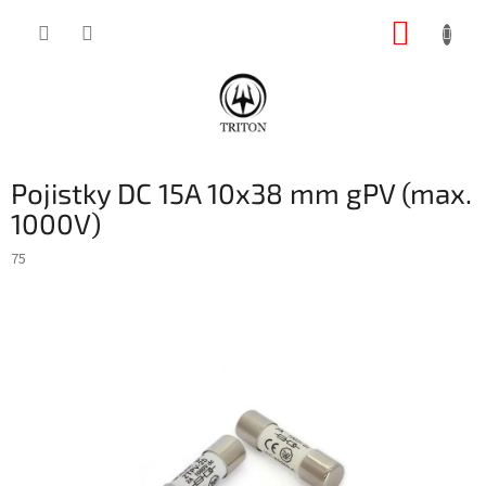
Přejít
NÁKUP
na
obsah
KOŠÍK
Pojistky DC 15A 10x38 mm gPV (max.
1000V)
75