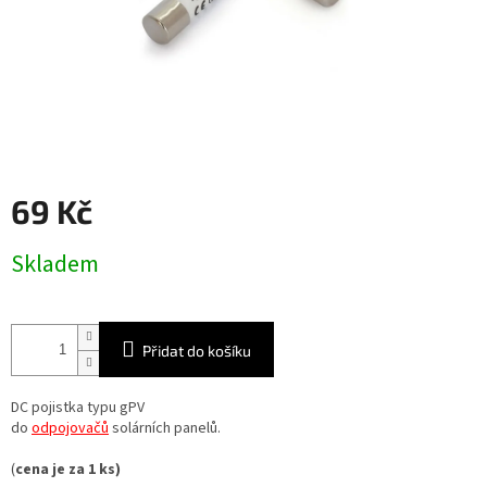
69 Kč
Měrná
Skladem
cena:
Přidat do košíku
DC pojistka typu gPV
do
odpojovačů
solárních panelů.
(
cena je za 1 ks)