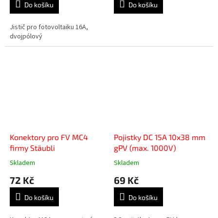
Do košíku
Do košíku
Jistič pro fotovoltaiku 16A,
dvojpólový
Konektory pro FV MC4
Pojistky DC 15A 10x38 mm
firmy Stäubli
gPV (max. 1000V)
Skladem
Skladem
72 Kč
69 Kč
Do košíku
Do košíku