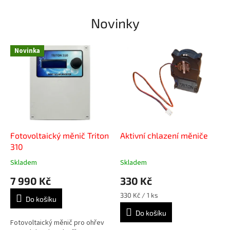
Novinky
Novinka
Fotovoltaický měnič Triton
Aktivní chlazení měniče
310
Skladem
Skladem
7 990 Kč
330 Kč
Měrná
330 Kč / 1 ks
Do košíku
cena:
Do košíku
Fotovoltaický měnič pro ohřev