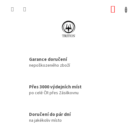
Přejít
NÁKUP
na
obsah
KOŠÍK
F
V
Garance doručení
T
nepoškozeného zboží
R
I
Přes 3000 výdejních míst
T
po celé ČR přes Zásilkovnu
O
N
Doručení do pár dní
na jakékoliv místo